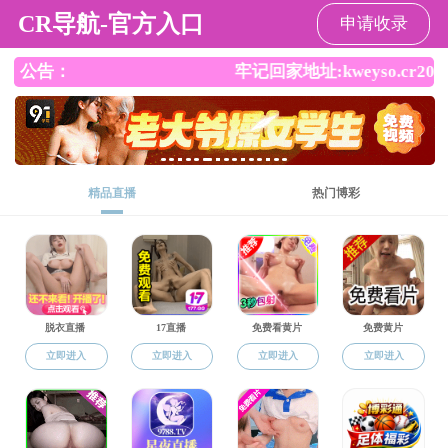
91大神
91大神
您的位置:
91大神
>
师资队伍
>
历史名家
>
全部