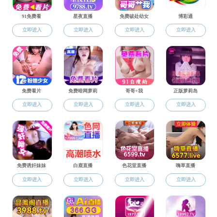
杨宏义
宣枫